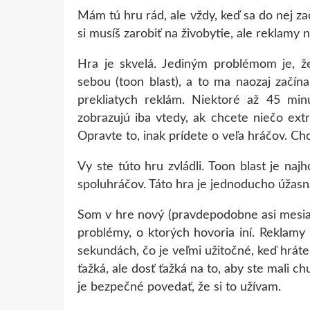
Mám tú hru rád, ale vždy, keď sa do nej z
si musíš zarobiť na živobytie, ale reklamy n
Hra je skvelá. Jediným problémom je, že
sebou (toon blast), a to ma naozaj začína 
prekliatych reklám. Niektoré až 45 mi
zobrazujú iba vtedy, ak chcete niečo extr
Opravte to, inak prídete o veľa hráčov. Ch
Vy ste túto hru zvládli. Toon blast je naj
spoluhráčov. Táto hra je jednoducho úžas
Som v hre nový (pravdepodobne asi mesi
problémy, o ktorých hovoria iní. Reklamy
sekundách, čo je veľmi užitočné, keď hráte 
ťažká, ale dosť ťažká na to, aby ste mali c
je bezpečné povedať, že si to užívam.