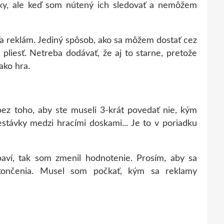
vky, ale keď som nútený ich sledovať a nemôžem
eľa reklám. Jediný spôsob, ako sa môžem dostať cez
 pliesť. Netreba dodávať, že aj to starne, pretože
 ako hra.
 bez toho, aby ste museli 3-krát povedať nie, kým
stávky medzi hracími doskami... Je to v poriadku
a baví, tak som zmenil hodnotenie. Prosím, aby sa
končenia. Musel som počkať, kým sa reklamy