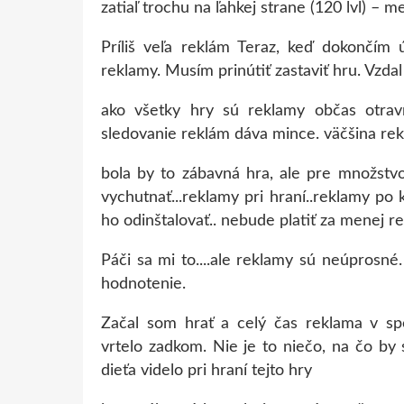
zatiaľ trochu na ľahkej strane (120 lvl) – m
Príliš veľa reklám Teraz, keď dokončím 
reklamy. Musím prinútiť zastaviť hru. Vzdal
ako všetky hry sú reklamy občas otravn
sledovanie reklám dáva mince. väčšina re
bola by to zábavná hra, ale pre množstvo
vychutnať...reklamy pri hraní..reklamy po 
ho odinštalovať.. nebude platiť za menej r
Páči sa mi to....ale reklamy sú neúprosné
hodnotenie.
Začal som hrať a celý čas reklama v spo
vrtelo zadkom. Nie je to niečo, na čo by
dieťa videlo pri hraní tejto hry