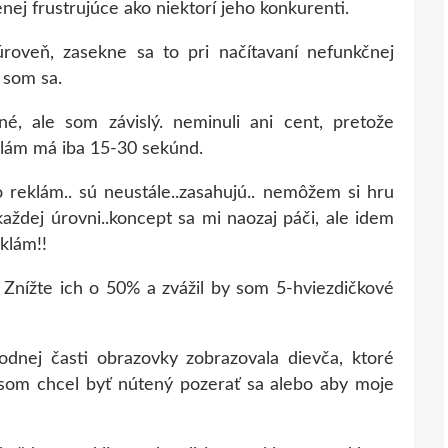
enej frustrujúce ako niektorí jeho konkurenti.
úroveň, zasekne sa to pri načítavaní nefunkčnej
 som sa.
é, ale som závislý. neminuli ani cent, pretože
klám má iba 15-30 sekúnd.
 reklám.. sú neustále..zasahujú.. nemôžem si hru
každej úrovni..koncept sa mi naozaj páči, ale idem
eklám!!
. Znížte ich o 50% a zvážil by som 5-hviezdičkové
dnej časti obrazovky zobrazovala dievča, ktoré
 som chcel byť nútený pozerať sa alebo aby moje