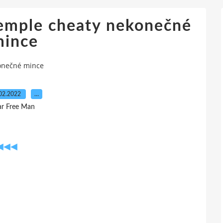
 Temple cheaty nekonečné
mince
konečné mince
02.2022
…
ar Free Man
◀◀◀◀