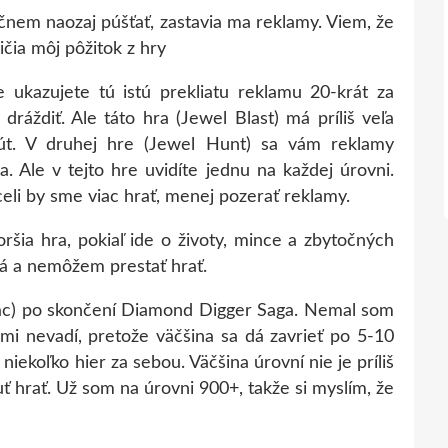
ačnem naozaj púšťať, zastavia ma reklamy. Viem, že
ičia môj pôžitok z hry
 ukazujete tú istú prekliatu reklamu 20-krát za
dráždiť. Ale táto hra (Jewel Blast) má príliš veľa
nút. V druhej hre (Jewel Hunt) sa vám reklamy
a. Ale v tejto hre uvidíte jednu na každej úrovni.
celi by sme viac hrať, menej pozerať reklamy.
horšia hra, pokiaľ ide o životy, mince a zbytočných
ná a nemôžem prestať hrať.
ac) po skončení Diamond Digger Saga. Nemal som
 mi nevadí, pretože väčšina sa dá zavrieť po 5-10
niekoľko hier za sebou. Väčšina úrovní nie je príliš
huť hrať. Už som na úrovni 900+, takže si myslím, že