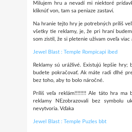
Milujem hru a nevadí mi niektoré prída
kliknúť von, tam sa peniaze zastaví.
Na hranie tejto hry je potrebných príliš v
všetky tie reklamy, je, že pri hraní budem
som zistil, že si pletenie užívam oveľa viac
Jewel Blast : Temple Rompicapi ibed
Reklamy sú urážlivé. Existujú lepšie hry;
budete pokračovať. Ak máte radi dlhé pre
bez toho, aby to bolo náročné.
Príliš veľa reklám!!!!!!!! Ale táto hra m
reklamy NEzobrazovali bez symbolu u
nevytvoria. Vďaka
Jewel Blast : Temple Puzles bbt