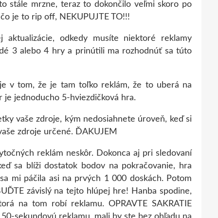
to stále mrzne, teraz to dokončilo veľmi skoro po
čo je to rip off, NEKUPUJTE TO!!!
 aktualizácie, odkedy musíte niektoré reklamy
dé 3 alebo 4 hry a prinútili ma rozhodnúť sa túto
e v tom, že je tam toľko reklám, že to uberá na
r je jednoducho 5-hviezdičková hra.
etky vaše zdroje, kým nedosiahnete úroveň, keď si
 sú vaše zdroje určené. ĎAKUJEM
bytočných reklám neskôr. Dokonca aj pri sledovaní
eď sa blíži dostatok bodov na pokračovanie, hra
sa mi páčila asi na prvých 1 000 doskách. Potom
ĎTE závislý na tejto hlúpej hre! Hanba spodine,
, ktorá na tom robí reklamu. OPRAVTE SAKRATIE
50-sekundovú reklamu, mali by ste bez ohľadu na