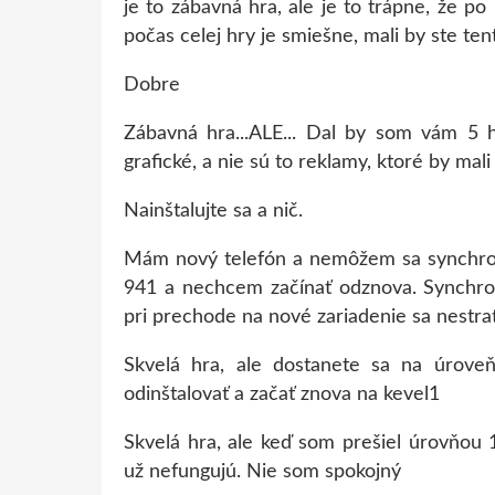
je to zábavná hra, ale je to trápne, že p
počas celej hry je smiešne, mali by ste ten
Dobre
Zábavná hra...ALE... Dal by som vám 5 h
grafické, a nie sú to reklamy, ktoré by mali v
Nainštalujte sa a nič.
Mám nový telefón a nemôžem sa synchron
941 a nechcem začínať odznova. Synchroni
pri prechode na nové zariadenie sa nestrat
Skvelá hra, ale dostanete sa na úrov
odinštalovať a začať znova na kevel1
Skvelá hra, ale keď som prešiel úrovňou
už nefungujú. Nie som spokojný