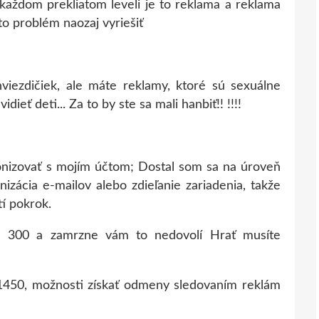
o každom prekliatom leveli je to reklama a reklama
to problém naozaj vyriešiť
viezdičiek, ale máte reklamy, ktoré sú sexuálne
idieť deti... Za to by ste sa mali hanbiť!! !!!!
izovať s mojím účtom; Dostal som sa na úroveň
zácia e-mailov alebo zdieľanie zariadenia, takže
í pokrok.
eň 300 a zamrzne vám to nedovolí Hrať musíte
 1450, možnosti získať odmeny sledovaním reklám