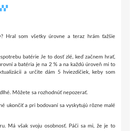
 ▞▞▞
y? Hral som všetky úrovne a teraz hrám ťažšie
 spotrebu batérie Je to dosť zlé, keď začnem hrať,
rovní a batéria je na 2 % a na každú úroveň mi to
aktualizácii a určite dám 5 hviezdičiek, keby som
sú dlhé. Môžete sa rozhodnúť nepozerať.
né ukončiť a pri bodovaní sa vyskytujú rôzne malé
. Má však svoju osobnosť. Páči sa mi, že je to