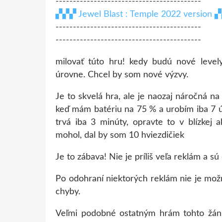
------------------------------------------
▞▞▞ Jewel Blast : Temple 2022 version
------------------------------------------
------------------------------------------
milovať túto hru! kedy budú nové level
úrovne. Chcel by som nové výzvy.
Je to skvelá hra, ale je naozaj náročná na
keď mám batériu na 75 % a urobím iba 7 ú
trvá iba 3 minúty, opravte to v blízkej 
mohol, dal by som 10 hviezdičiek
Je to zábava! Nie je príliš veľa reklám a 
Po odohraní niektorých reklám nie je mož
chyby.
Veľmi podobné ostatným hrám tohto žánru